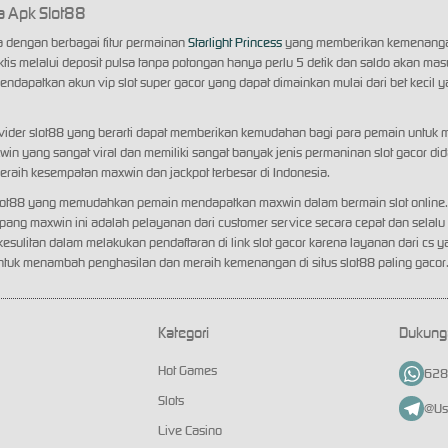
a Apk Slot88
ya dengan berbagai fitur permainan
Starlight Princess
yang memberikan kemenangan da
tis melalui deposit pulsa tanpa potongan hanya perlu 5 detik dan saldo akan ma
apatkan akun vip slot super gacor yang dapat dimainkan mulai dari bet kecil ya
der slot88 yang berarti dapat memberikan kemudahan bagi para pemain untuk mera
xwin yang sangat viral dan memiliki sangat banyak jenis permaninan slot gacor d
raih kesempatan maxwin dan jackpot terbesar di Indonesia.
ot88 yang memudahkan pemain mendapatkan maxwin dalam bermain slot online. Grat
ang maxwin ini adalah pelayanan dari customer service secara cepat dan selalu 
kesulitan dalam melakukan pendaftaran di link slot gacor karena layanan dari cs y
 untuk menambah penghasilan dan meraih kemenangan di situs slot88 paling gacor
Kategori
Dukung
Hot Games
628
Slots
@Us
Live Casino