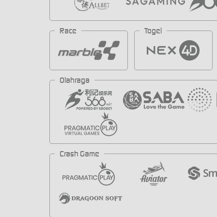
Race
Togel
Olahraga
Crash Game