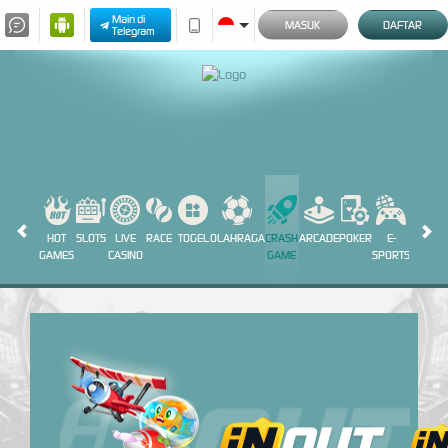
Main di
MASUK
DAFTAR
Telegram
HOT
SLOTS
LIVE
RACE
TOGEL
OLAHRAGA
CRASH
ARCADE
POKER
E-
SABUN
GAMES
CASINO
GAME
SPORTS
AYAM