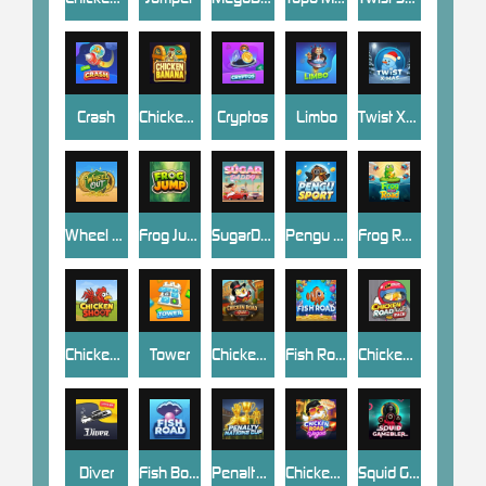
Crash
Chicken Banana
Cryptos
Limbo
Twist X-mas
Wheel Out
Frog Jump
SugarDaddy
Pengu Sport
Frog Road
Chicken Shoot
Tower
Chicken Road Gold
Fish Road
Chicken Road Race
Diver
Fish Boom
Penalty Nations Cup
Chicken Road Vegas
Squid Gamebler