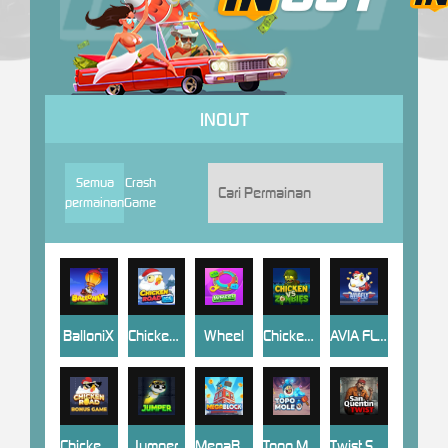
INOUT
Semua
Crash
permainan
Game
BalloniX
Chicken Road Ice
Wheel
Chicken vs Zombies
AVIA FLY 2
Chicken Road Bonus
Jumper
MegaBlock
Topo Mole
Twist San Quentin