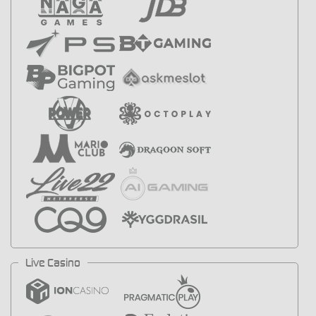
Live Casino