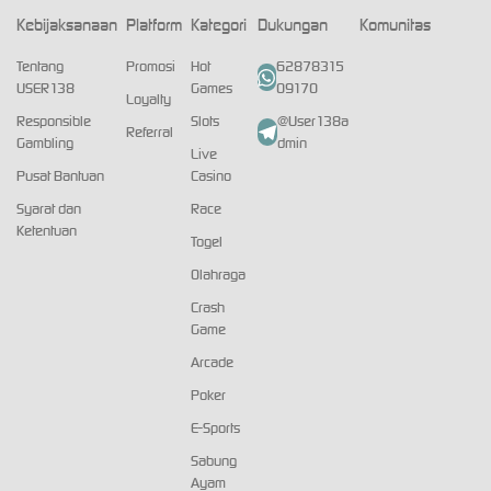
Kebijaksanaan
Platform
Kategori
Dukungan
Komunitas
Tentang
Promosi
Hot
62878315
USER138
Games
09170
Loyalty
Responsible
Slots
@User138a
Referral
Gambling
dmin
Live
Pusat Bantuan
Casino
Syarat dan
Race
Ketentuan
Togel
Olahraga
Crash
Game
Arcade
Poker
E-Sports
Sabung
Ayam