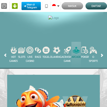
Main di
MASUK
DAFTAR
Telegram
HOT
SLOTS
LIVE
RACE
TOGEL
OLAHRAGA
CRASH
ARCADE
POKER
E-
SABUN
GAMES
CASINO
GAME
SPORTS
AYAM