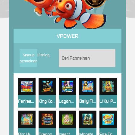
VPOWER
Semua
Fishing
permainan
Fantasy Unicorn
King Kong’s Rampage
Legendary Panda
Daily Fishing
Li Kui Pi Yu
Bird Hunter
Dragon Storm
Insect Paradise
Monster Awaken plus
Sea Food Paradise II Plus